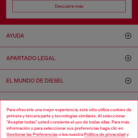
Descubre más
AYUDA
APARTADO LEGAL
EL MUNDO DE DIESEL
CORPORATIVO
Para ofrecerle una mejor experiencia, este sitio utiliza cookies de
primera y tercera parte y tecnologías similares. Al seleccionar
"Aceptar todas" usted consiente el uso de todas ellas. Para más
Choose your location
información o para seleccionar sus preferencias haga clic en
Gestionar las Preferencias
o lea nuestra
Política de privacidad
y
You are currently browsing México website, but it seems you