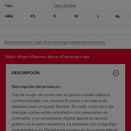
Tabla de tallas
Talla:
XXS
XS
S
M
L
XL
Devoluciones sin cargo. Envío sin cargo solo para los miembros.
mujer
ropa
playeras y blusas
camisetas y tops
DESCRIPCIÓN
Descripción del producto
Top de mujer de corte slim en punto canalé elástico,
confeccionado con viscosa Ecovero y un toque de
elastano para un ajuste flexible. El cuello redondo y las
mangas cortas están rematados con pespuntes en
contraste, y un estampado digital aporta un acento
gráfico en la parte delantera. La etiqueta con el logotipo
emblemático de Diesel está situada en la costura lateral