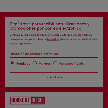
Regístrese para recibir actualizaciones y
promociones por correo electrónico
Confirmo que he leído la
política de privacidad
y autorizo a Diesel a tratar mis
datos personales para los fines de
Marketing*
descritos en el párrafo 3.1, d) de la
política de privacidad
.
Dirección de correo electrónico*
Hombres
Mujeres
No especificado
Suscríbete