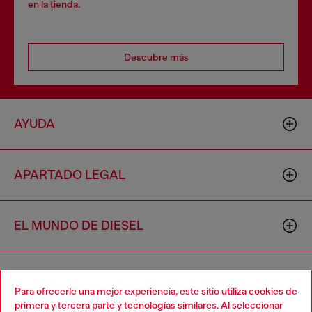
en la tienda.
Descubre más
AYUDA
APARTADO LEGAL
EL MUNDO DE DIESEL
CORPORATIVO
Para ofrecerle una mejor experiencia, este sitio utiliza cookies de
primera y tercera parte y tecnologías similares. Al seleccionar