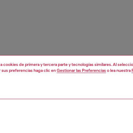
liza cookies de primera y tercera parte y tecnologías similares. Al selec
r sus preferencias haga clic en
Gestionar las Preferencias
o lea nuestra
1 | 4
orios
gafas
gafas