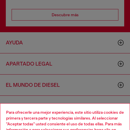
Descubre más
AYUDA
APARTADO LEGAL
EL MUNDO DE DIESEL
CORPORATIVO
Para ofrecerle una mejor experiencia, este sitio utiliza cookies de
primera y tercera parte y tecnologías similares. Al seleccionar
"Aceptar todas" usted consiente el uso de todas ellas. Para más
Choose your location
información o para seleccionar sus preferencias haga clic en