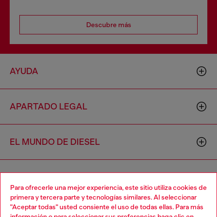
Descubre más
AYUDA
APARTADO LEGAL
EL MUNDO DE DIESEL
CORPORATIVO
Para ofrecerle una mejor experiencia, este sitio utiliza cookies de
primera y tercera parte y tecnologías similares. Al seleccionar
"Aceptar todas" usted consiente el uso de todas ellas. Para más
Choose your location
información o para seleccionar sus preferencias haga clic en