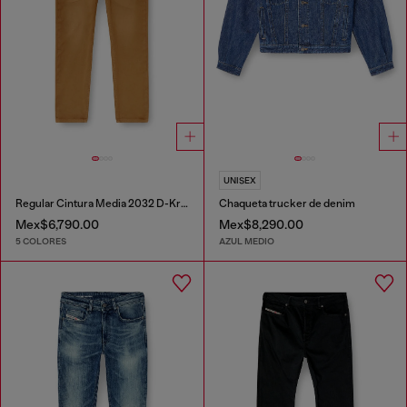
UNISEX
Regular Cintura Media 2032 D-Krooley-BW Joggjeans®
Chaqueta trucker de denim
Mex$6,790.00
Mex$8,290.00
5 COLORES
AZUL MEDIO