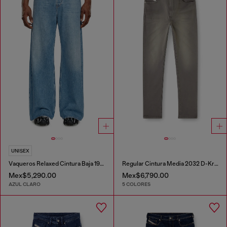
UNISEX
Vaqueros Relaxed Cintura Baja 1996 D-Sire
Regular Cintura Media 2032 D-Krooley-BW Joggjeans®
Mex$5,290.00
Mex$6,790.00
AZUL CLARO
5 COLORES