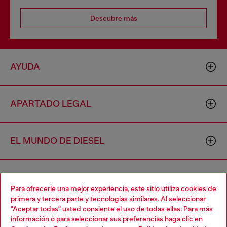
Descubre más
AYUDA
APARTADO LEGAL
EL MUNDO DE DIESEL
CORPORATIVO
Para ofrecerle una mejor experiencia, este sitio utiliza cookies de
primera y tercera parte y tecnologías similares. Al seleccionar
"Aceptar todas" usted consiente el uso de todas ellas. Para más
Choose your location
información o para seleccionar sus preferencias haga clic en