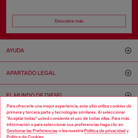
Descubre más
AYUDA
APARTADO LEGAL
EL MUNDO DE DIESEL
Para ofrecerle una mejor experiencia, este sitio utiliza cookies de
primera y tercera parte y tecnologías similares. Al seleccionar
CORPORATIVO
"Aceptar todas" usted consiente el uso de todas ellas. Para más
Choose your location
información o para seleccionar sus preferencias haga clic en
Gestionar las Preferencias
o lea nuestra
Política de privacidad
y
You are currently browsing México website, but it seems you
Política de Cookies
.