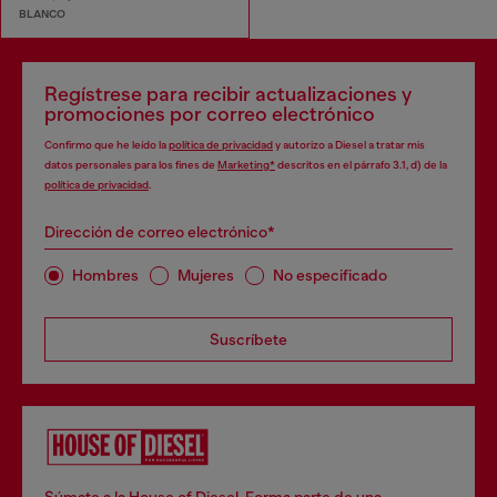
BLANCO
Regístrese para recibir actualizaciones y
promociones por correo electrónico
Confirmo que he leído la
política de privacidad
y autorizo a Diesel a tratar mis
datos personales para los fines de
Marketing*
descritos en el párrafo 3.1, d) de la
política de privacidad
.
Dirección de correo electrónico*
Hombres
Mujeres
No especificado
Suscríbete
Súmate a la House of Diesel. Forma parte de una