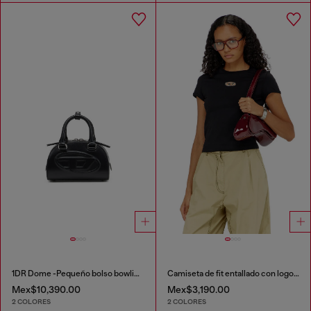
1DR Dome -Pequeño bolso bowling de cuero
Camiseta de fit entallado con logotipo Oval D recortado
Mex$10,390.00
Mex$3,190.00
2 COLORES
2 COLORES