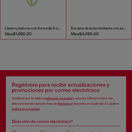
Llavero/adorno con forma de D ovalada en metal y resina
Encanto de bolso brillante con espejo
Mex$1,690.00
Mex$4,090.00
Regístrese para recibir actualizaciones y
promociones por correo electrónico
Confirmo que he leído la
política de privacidad
y autorizo a Diesel a tratar mis
datos personales para los fines de
Marketing*
descritos en el párrafo 3.1, d) de la
política de privacidad
.
Dirección de correo electrónico*