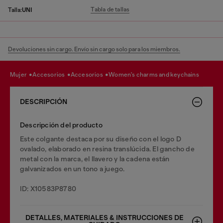
Tabla de tallas
Talla:
UNI
Devoluciones sin cargo. Envío sin cargo solo para los miembros.
mujer
accesorios
accesorios
women's charms and keychains
DESCRIPCIÓN
Descripción del producto
Este colgante destaca por su diseño con el logo D
ovalado, elaborado en resina translúcida. El gancho de
metal con la marca, el llavero y la cadena están
galvanizados en un tono a juego.
ID: X10583P8780
DETALLES, MATERIALES & INSTRUCCIONES DE