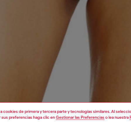
liza cookies de primera y tercera parte y tecnologías similares. Al selec
r sus preferencias haga clic en
Gestionar las Preferencias
o lea nuestra