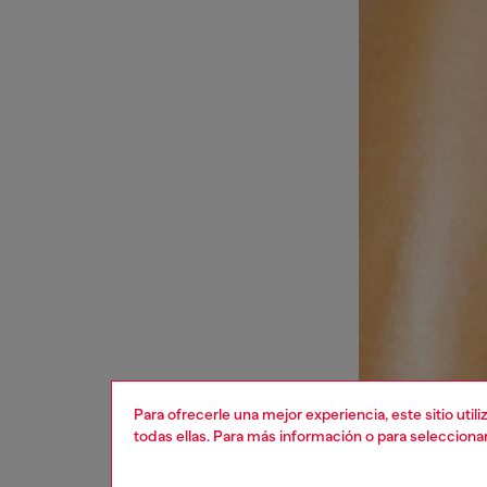
Para ofrecerle una mejor experiencia, este sitio uti
todas ellas. Para más información o para selecciona