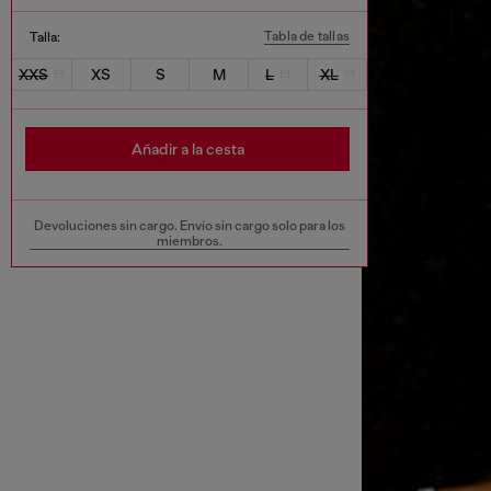
Tabla de tallas
Talla:
XXS
XS
S
M
L
XL
Añadir a la cesta
Devoluciones sin cargo. Envío sin cargo solo para los
miembros.