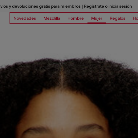
víos y devoluciones gratis para miembros | Regístrate o inicia sesión
Novedades
Mezclilla
Hombre
Mujer
Regalos
Ho