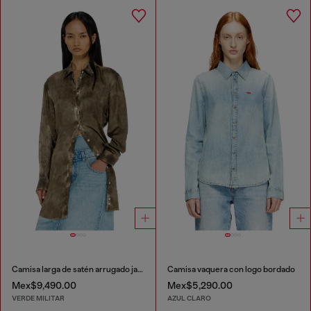
Camisa larga de satén arrugado jacquard con logo
Camisa vaquera con logo bordado
Mex$9,490.00
Mex$5,290.00
VERDE MILITAR
AZUL CLARO