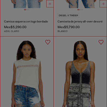
DIESEL X TINDER
Camisa vaquera con logo bordado
Camiseta de jersey all-over devoré
Mex$5,290.00
Mex$5,790.00
AZUL CLARO
BLANCO