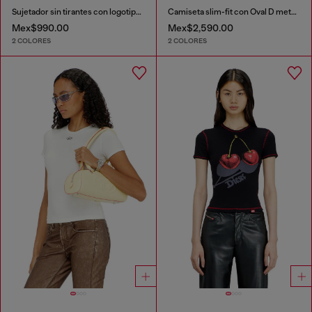
Sujetador sin tirantes con logotipo maxi
Camiseta slim-fit con Oval D metálico
Mex$990.00
Mex$2,590.00
2 COLORES
2 COLORES