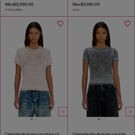
Mex$2,590.00
Mex$3,190.00
3 COLORES
LILA
Camiseta de jersey con strass y burnout effect
Camiseta slim de punto con estampado y tachuelas