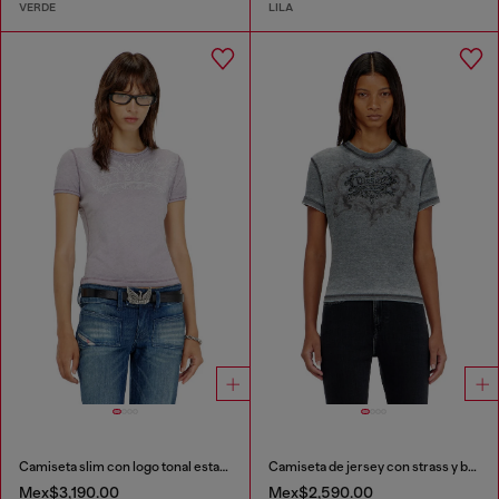
VERDE
LILA
Camiseta slim con logo tonal estampado
Camiseta de jersey con strass y burnout effect
Mex$3,190.00
Mex$2,590.00