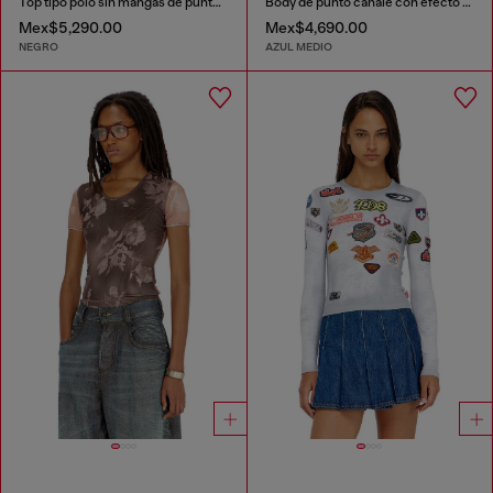
Top tipo polo sin mangas de punto acanalado en mezcla de seda
Body de punto canalé con efecto shadow-patch
Mex$5,290.00
Mex$4,690.00
NEGRO
AZUL MEDIO