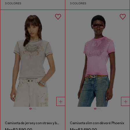
3 COLORES
3 COLORES
Camiseta de jersey con strass y burnout effect
Camiseta slim con dévoré Phoenix
Mex$2,590.00
Mex$3,690.00