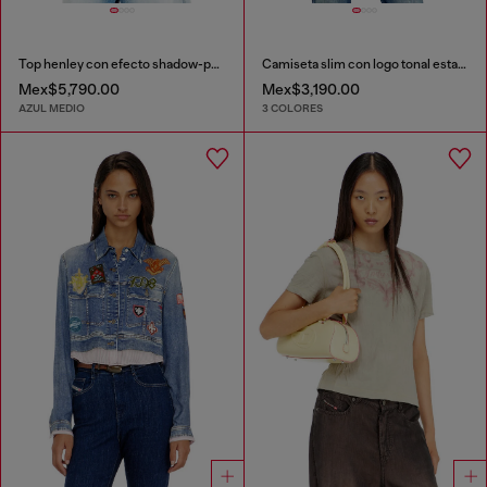
Top henley con efecto shadow-patch
Camiseta slim con logo tonal estampado
Mex$5,790.00
Mex$3,190.00
AZUL MEDIO
3 COLORES