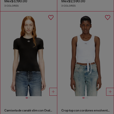
Mex$3,190.00
Mex$2,590.00
3 COLORES
3 COLORES
Camiseta de canalé slim con Óvalo D metálico
Crop top con cordones envolventes