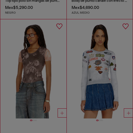
Top tipo polo sin mangas de punto acanalado en mezcla de seda
Body de punto canalé con efecto shadow-patch
Mex$5,290.00
Mex$4,690.00
NEGRO
AZUL MEDIO