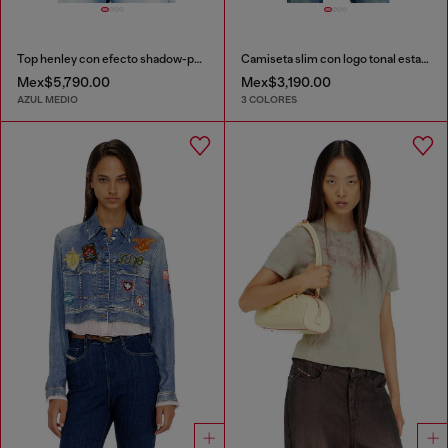
Top henley con efecto shadow-patch
Camiseta slim con logo tonal estampado
Mex$5,790.00
Mex$3,190.00
AZUL MEDIO
3 COLORES