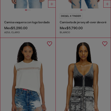
DIESEL X TINDER
Camisa vaquera con logo bordado
Camiseta de jersey all-over devoré
Mex$5,290.00
Mex$5,790.00
AZUL CLARO
BLANCO