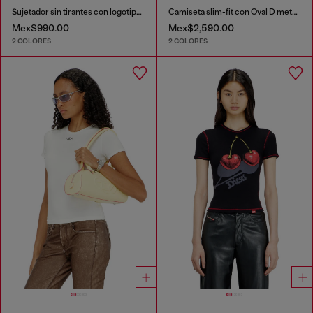
Sujetador sin tirantes con logotipo maxi
Camiseta slim-fit con Oval D metálico
Mex$990.00
Mex$2,590.00
2 COLORES
2 COLORES