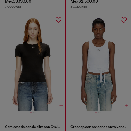
Mex$3,190.00
Mex$2,590.00
3 COLORES
3 COLORES
Camiseta de canalé slim con Óvalo D metálico
Crop top con cordones envolventes