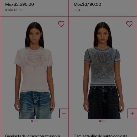
Mex$2,590.00
Mex$3,190.00
3 COLORES
LILA
Camiseta de jersey con strass y burnout effect
Camiseta slim de punto con estampado y tachuelas