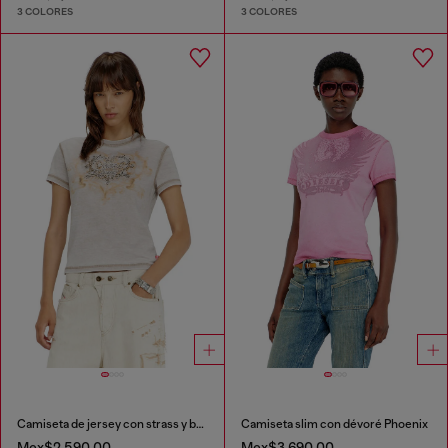
3 COLORES
3 COLORES
Camiseta de jersey con strass y burnout effect
Camiseta slim con dévoré Phoenix
Mex$2,590.00
Mex$3,690.00