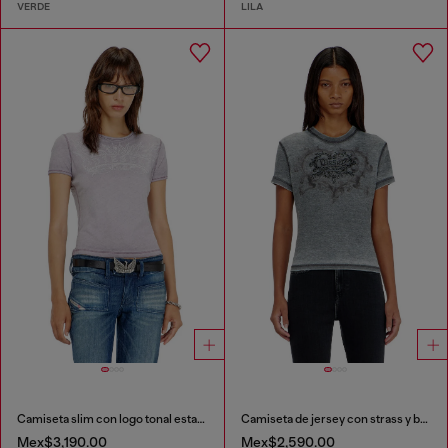
VERDE
LILA
Camiseta slim con logo tonal estampado
Camiseta de jersey con strass y burnout effect
Mex$3,190.00
Mex$2,590.00