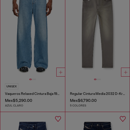
UNISEX
Vaqueros Relaxed Cintura Baja 1996 D-Sire
Regular Cintura Media 2032 D-Krooley-BW Joggjeans®
Mex$5,290.00
Mex$6,790.00
AZUL CLARO
5 COLORES