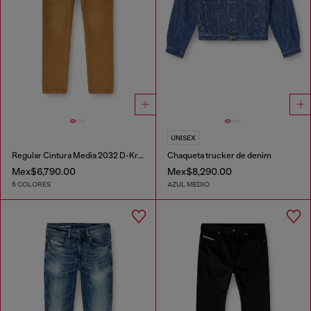
UNISEX
Regular Cintura Media 2032 D-Krooley-BW Joggjeans®
Chaqueta trucker de denim
Mex$6,790.00
Mex$8,290.00
5 COLORES
AZUL MEDIO