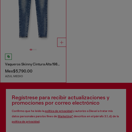
Vaqueros Skinny Cintura Alta 1984 Slandy-High
Mex$5,790.00
AZUL MEDIO
Regístrese para recibir actualizaciones y
promociones por correo electrónico
Confirmo que he leído la
política de privacidad
y autorizo a Diesel a tratar mis
datos personales para los fines de
Marketing*
descritos en el párrafo 3.1, d) de la
política de privacidad
.