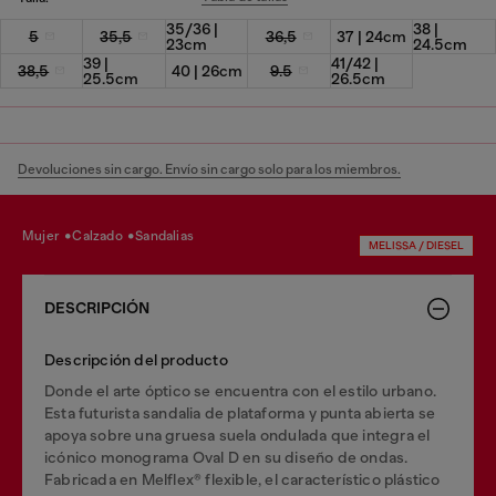
35/36 |
38 |
5
35,5
36,5
37 | 24cm
23cm
24.5cm
39 |
41/42 |
38,5
40 | 26cm
9.5
25.5cm
26.5cm
Devoluciones sin cargo. Envío sin cargo solo para los miembros.
mujer
calzado
sandalias
MELISSA / DIESEL
DESCRIPCIÓN
Descripción del producto
Donde el arte óptico se encuentra con el estilo urbano.
Esta futurista sandalia de plataforma y punta abierta se
apoya sobre una gruesa suela ondulada que integra el
icónico monograma Oval D en su diseño de ondas.
Fabricada en Melflex® flexible, el característico plástico