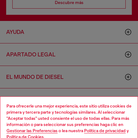
Descubre más
AYUDA
APARTADO LEGAL
EL MUNDO DE DIESEL
CORPORATIVO
Para ofrecerle una mejor experiencia, este sitio utiliza cookies de
primera y tercera parte y tecnologías similares. Al seleccionar
"Aceptar todas" usted consiente el uso de todas ellas. Para más
Choose your location
información o para seleccionar sus preferencias haga clic en
Gestionar las Preferencias
o lea nuestra
Política de privacidad
y
You are currently browsing México website, but it seems you
Política de Cookies
.