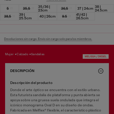
35/36 |
38 |
5
35,5
36,5
37 | 24cm
23cm
24.5cm
39 |
41/42 |
38,5
40 | 26cm
9.5
25.5cm
26.5cm
Devoluciones sin cargo. Envío sin cargo solo para los miembros.
mujer
calzado
sandalias
MELISSA / DIESEL
DESCRIPCIÓN
Descripción del producto
Donde el arte óptico se encuentra con el estilo urbano.
Esta futurista sandalia de plataforma y punta abierta se
apoya sobre una gruesa suela ondulada que integra el
icónico monograma Oval D en su diseño de ondas.
Fabricada en Melflex® flexible, el característico plástico