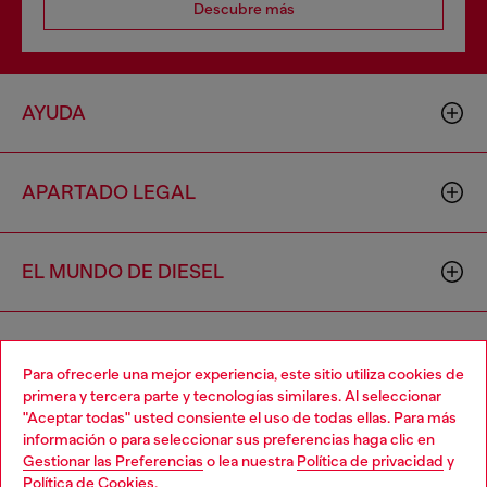
Descubre más
AYUDA
APARTADO LEGAL
EL MUNDO DE DIESEL
CORPORATIVO
Para ofrecerle una mejor experiencia, este sitio utiliza cookies de
primera y tercera parte y tecnologías similares. Al seleccionar
"Aceptar todas" usted consiente el uso de todas ellas. Para más
Choose your location
información o para seleccionar sus preferencias haga clic en
Gestionar las Preferencias
o lea nuestra
Política de privacidad
y
You are currently browsing México website, but it seems you
Política de Cookies
.