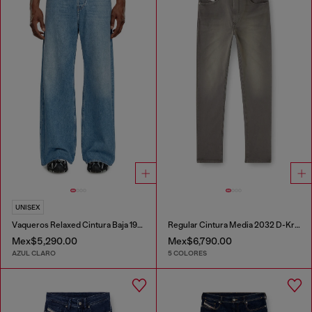
UNISEX
Vaqueros Relaxed Cintura Baja 1996 D-Sire
Regular Cintura Media 2032 D-Krooley-BW Joggjeans®
Mex$5,290.00
Mex$6,790.00
AZUL CLARO
5 COLORES