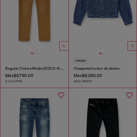
UNISEX
Regular Cintura Media 2032 D-Krooley-BW Joggjeans®
Chaqueta trucker de denim
Mex$6,790.00
Mex$8,290.00
5 COLORES
AZUL MEDIO