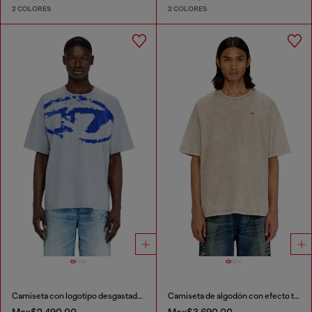
2 COLORES
2 COLORES
Camiseta con logotipo desgastado en relieve
Camiseta de algodón con efecto tratado
Mex$2,490.00
Mex$3,690.00