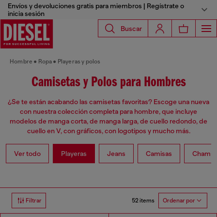
Envíos y devoluciones gratis para miembros | Regístrate o
inicia sesión
Buscar
Hombre
Ropa
Playeras y polos
Camisetas y Polos para Hombres
¿Se te están acabando las camisetas favoritas? Escoge una nueva
con nuestra colección completa para hombre, que incluye
modelos de manga corta, de manga larga, de cuello redondo, de
cuello en V, con gráficos, con logotipos y mucho más.
Ver todo
Playeras
Jeans
Camisas
Chamar
52 items
Filtrar
Ordenar por