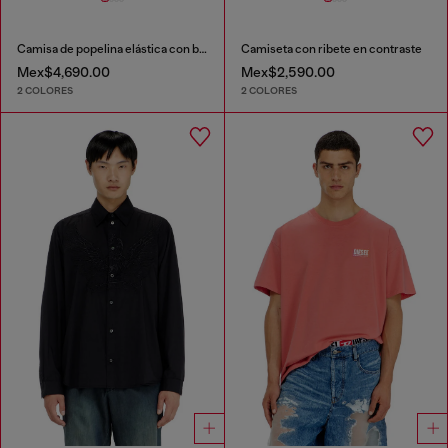
Camisa de popelina elástica con bordado Oval D
Camiseta con ribete en contraste
Mex$4,690.00
Mex$2,590.00
2 COLORES
2 COLORES