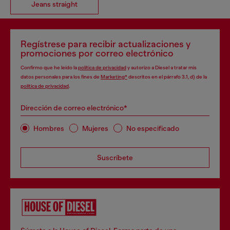
Jeans straight
Regístrese para recibir actualizaciones y
promociones por correo electrónico
Confirmo que he leído la
política de privacidad
y autorizo a Diesel a tratar mis
datos personales para los fines de
Marketing*
descritos en el párrafo 3.1, d) de la
política de privacidad
.
Dirección de correo electrónico*
Hombres
Mujeres
No especificado
Suscríbete