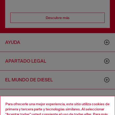
Descubre más
AYUDA
APARTADO LEGAL
EL MUNDO DE DIESEL
CORPORATIVO
Para ofrecerle una mejor experiencia, este sitio utiliza cookies de
primera y tercera parte y tecnologías similares. Al seleccionar
"Aceptar todas" usted consiente el uso de todas ellas. Para más