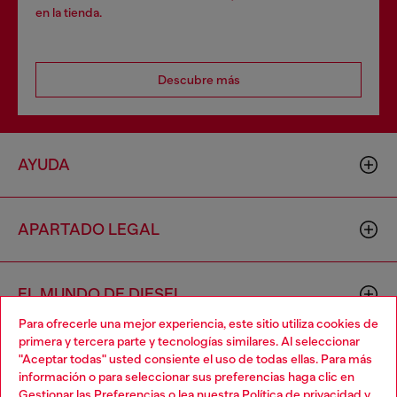
en la tienda.
Descubre más
AYUDA
APARTADO LEGAL
EL MUNDO DE DIESEL
Para ofrecerle una mejor experiencia, este sitio utiliza cookies de
primera y tercera parte y tecnologías similares. Al seleccionar
CORPORATIVO
"Aceptar todas" usted consiente el uso de todas ellas. Para más
Choose your location
información o para seleccionar sus preferencias haga clic en
Gestionar las Preferencias
o lea nuestra
Política de privacidad
y