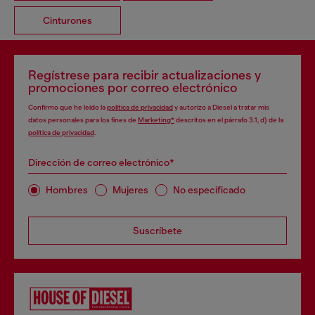
Cinturones
Regístrese para recibir actualizaciones y
promociones por correo electrónico
Confirmo que he leído la
política de privacidad
y autorizo a Diesel a tratar mis
datos personales para los fines de
Marketing*
descritos en el párrafo 3.1, d) de la
política de privacidad
.
Dirección de correo electrónico*
Hombres
Mujeres
No especificado
Suscríbete