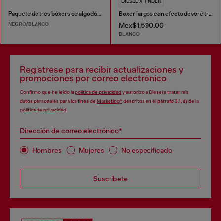
DIESEL X TINDER
Paquete de tres bóxers de algodón elástico con estampado completo
Boxer largos con efecto devoré translúcido
NEGRO/BLANCO
Mex$1,590.00
BLANCO
Regístrese para recibir actualizaciones y
promociones por correo electrónico
Confirmo que he leído la
política de privacidad
y autorizo a Diesel a tratar mis
datos personales para los fines de
Marketing*
descritos en el párrafo 3.1, d) de la
política de privacidad
.
Dirección de correo electrónico*
Hombres
Mujeres
No especificado
Suscríbete