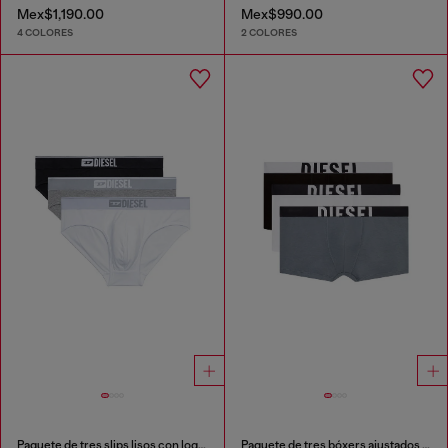
Mex$1,190.00
Mex$990.00
4 COLORES
2 COLORES
Paquete de tres slips lisos con logotipo
Paquete de tres bóxers ajustados de algodón elástico