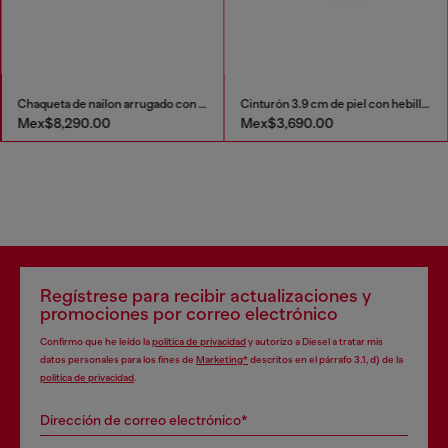
Chaqueta de nailon arrugado con ribetes
Cinturón 3.9 cm de piel con hebilla en D
Mex$8,290.00
Mex$3,690.00
Regístrese para recibir actualizaciones y
promociones por correo electrónico
Confirmo que he leído la
política de privacidad
y autorizo a Diesel a tratar mis
datos personales para los fines de
Marketing*
descritos en el párrafo 3.1, d) de la
política de privacidad
.
Dirección de correo electrónico*