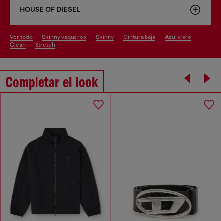
HOUSE OF DIESEL
ver todo
skinny vaqueros
skinny
cintura baja
azul claro
clean
stretch
Completar el look