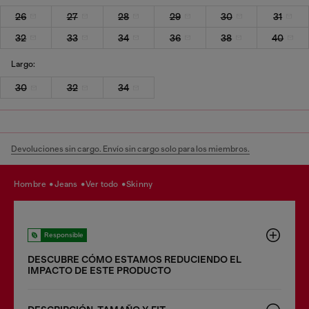
26
27
28
29
30
31
32
33
34
36
38
40
Largo:
30
32
34
Devoluciones sin cargo. Envío sin cargo solo para los miembros.
hombre
jeans
ver todo
skinny
Responsible
DESCUBRE CÓMO ESTAMOS REDUCIENDO EL
IMPACTO DE ESTE PRODUCTO