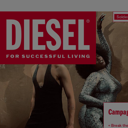
Solde
Campag
« Break th