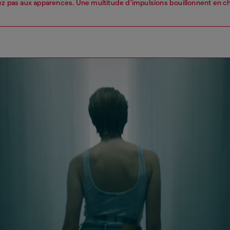
ez pas aux apparences. Une multitude d'impulsions bouillonnent en 