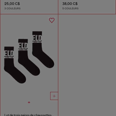
25,00 C$
38,00 C$
3 COULEURS
5 COULEURS
Lot de trois paires de chaussettes avec revers à logo