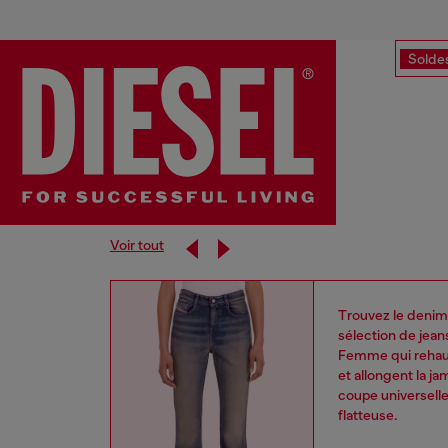
Solde
Voir tout
Trouvez le denim 
sélection de jean
Femme qui rehauss
et allongent la j
coupe universelle
flatteuse.