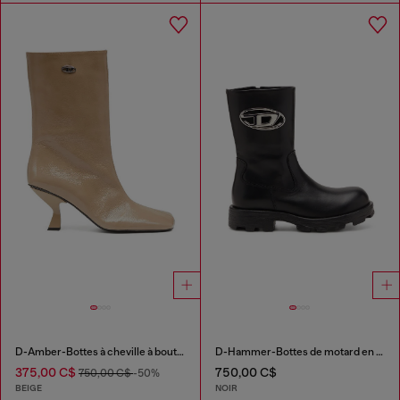
D-Amber-Bottes à cheville à bout carré couleur avec effet naplak
D-Hammer-Bottes de motard en cuir brillant
375,00 C$
750,00 C$
750,00 C$
-50%
BEIGE
NOIR