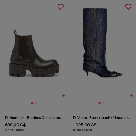
D-Hammer - Bottines Chelsea en cuir avec semelle crantée
D-Venus-Botte slouchy à hauteur de genou en denim
695,00 C$
1.095,00 C$
2 COULEURS
BLEU FONCÉ