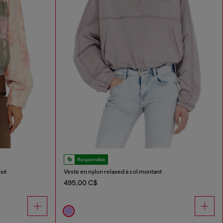
Responsible
ssé
Veste en nylon relaxed à col montant
495,00 C$