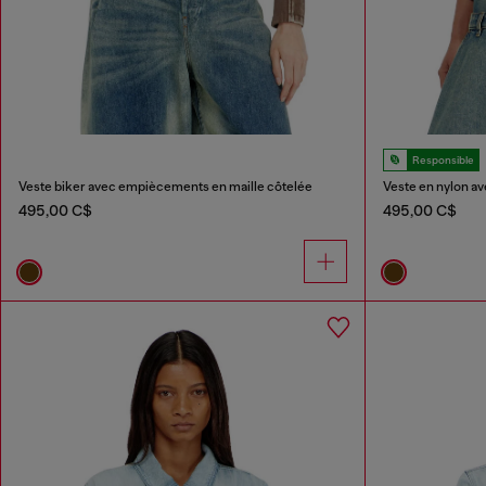
Responsible
Veste biker avec empiècements en maille côtelée
Veste en nylon av
495,00 C$
495,00 C$