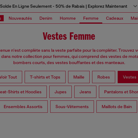
Solde En Ligne Seulement - 50% de Rabais | Explorez Maintenant
s
Nouveautés
Denim
Homme
Femme
Cadeaux
Mai
Vestes Femme
nue n'est complète sans la veste parfaite pour la compléter. Trouvez v
é dans notre collection pour femmes, qui comprend des vestes de mota
bombers courts, des vestes bouffantes et des manteaux.
Voir Tout
T-shirts et Tops
Maille
Robes
Vestes
at-Shirts et Hoodies
Jupes
Jeans
Pantalons et Shor
Ensembles Assortis
Sous-Vêtements
Maillots de Bain