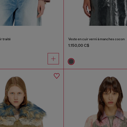
r traité
Veste en cuir verni à manches cocon
1.150,00 C$