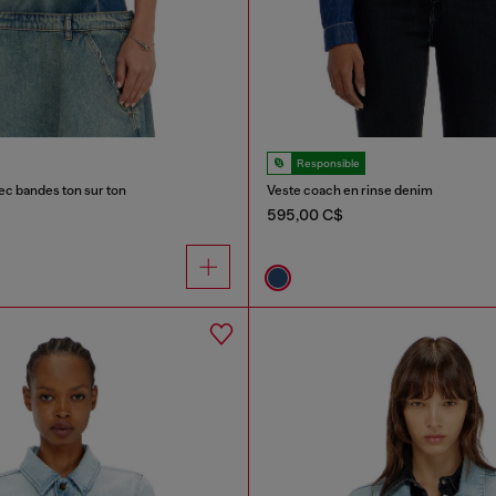
Responsible
ec bandes ton sur ton
Veste coach en rinse denim
595,00 C$