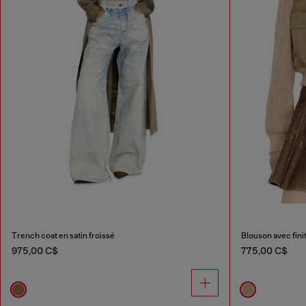
Trench coat en satin froissé
Blouson avec fini
975,00 C$
775,00 C$