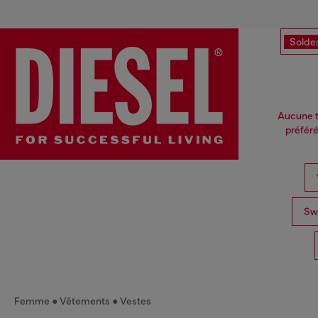
Solde
Aucune te
préfér
Swe
Femme
Vêtements
Vestes