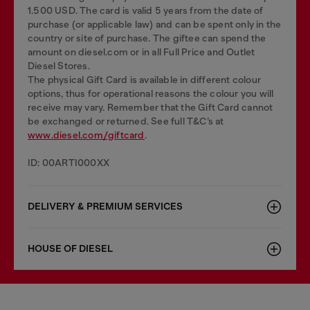
1.500 USD. The card is valid 5 years from the date of
purchase (or applicable law) and can be spent only in the
country or site of purchase. The giftee can spend the
amount on diesel.com or in all Full Price and Outlet
Diesel Stores.
The physical Gift Card is available in different colour
options, thus for operational reasons the colour you will
receive may vary. Remember that the Gift Card cannot
be exchanged or returned. See full T&C’s at
www.diesel.com/giftcard
.
ID: 00ARTI000XX
DELIVERY & PREMIUM SERVICES
HOUSE OF DIESEL