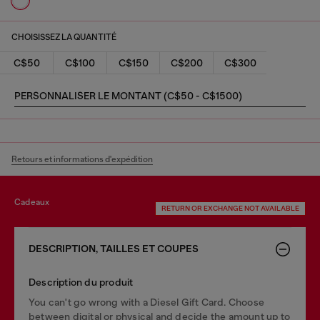
CHOISISSEZ LA QUANTITÉ
C$50
C$100
C$150
C$200
C$300
PERSONNALISER LE MONTANT (C$50 - C$1500)
Retours et informations d'expédition
cadeaux
RETURN OR EXCHANGE NOT AVAILABLE
DESCRIPTION, TAILLES ET COUPES
Description du produit
You can't go wrong with a Diesel Gift Card. Choose
between digital or physical and decide the amount up to