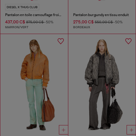
DIESEL X THUG CLUB
Pantalon en toile camouflage froissée
Pantalon burgundy en tissu enduit
437,00 C$
275,00 C$
875,00 C$
-50%
550,00 C$
-50%
MARRON/VERT
BORDEAUX