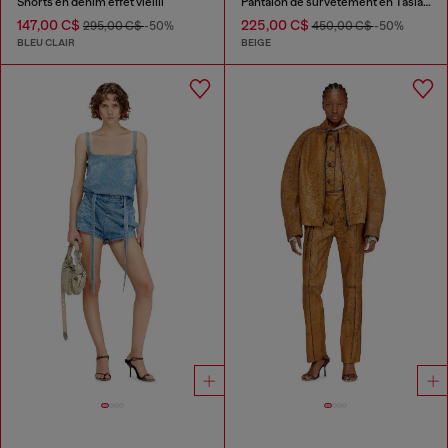
Shorts en denim effet vieilli
Pantalon de survêtement en Taslan traité
147,00 C$
225,00 C$
295,00 C$
-50%
450,00 C$
-50%
BLEU CLAIR
BEIGE