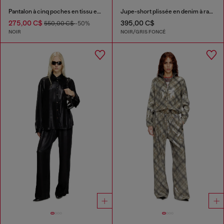
Pantalon à cinq poches en tissu enduit
Jupe-short plissée en denim à rayures fines
275,00 C$
395,00 C$
550,00 C$
-50%
NOIR
NOIR/GRIS FONCÉ