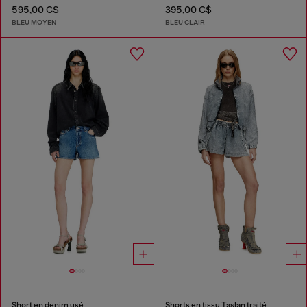
595,00 C$
395,00 C$
BLEU MOYEN
BLEU CLAIR
Short en denim usé
Shorts en tissu Taslan traité