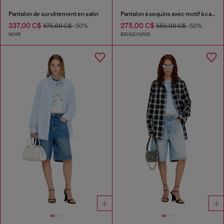
Pantalon de survêtement en satin
Pantalon à sequins avec motif à carreaux
337,00 C$
275,00 C$
675,00 C$
-50%
550,00 C$
-50%
NOIR
BEIGE/GRIS