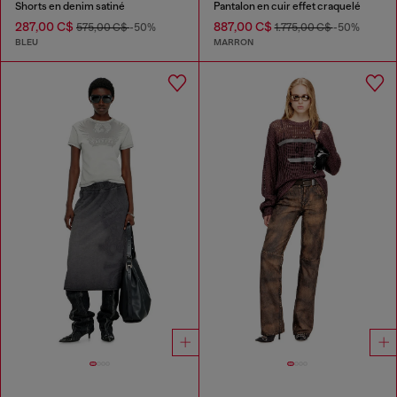
Shorts en denim satiné
Pantalon en cuir effet craquelé
287,00 C$
887,00 C$
575,00 C$
-50%
1.775,00 C$
-50%
BLEU
MARRON