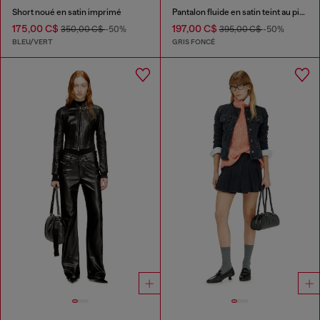
Short noué en satin imprimé
Pantalon fluide en satin teint au pigment
175,00 C$
197,00 C$
350,00 C$
-50%
395,00 C$
-50%
BLEU/VERT
GRIS FONCÉ