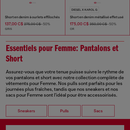
DIESEL X KAROL G
Short en denim à ourlets effilochés
Short en denim métallisé effet usé
137,00 C$
175,00 C$
275,00 C$
-50%
350,00 C$
-50%
GRIS
OR
Essentiels pour Femme: Pantalons et
Short
Assurez-vous que votre tenue puisse suivre le rythme de
vos pantalons et short avec notre collection complète de
vêtements pour Femme. Nos pulls sont parfaits pour les
journées plus fraîches, tandis que nos sneakers et nos
sacs pour Femme sont l'idéal pour être accessoirisés.
Sneakers
Pulls
Sacs