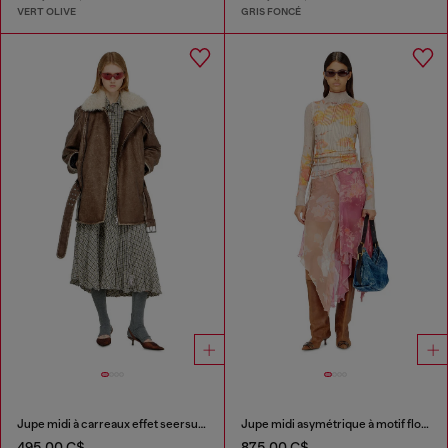
VERT OLIVE
GRIS FONCÉ
Jupe midi à carreaux effet seersucker
Jupe midi asymétrique à motif floral en viscose et soie
495,00 C$
875,00 C$