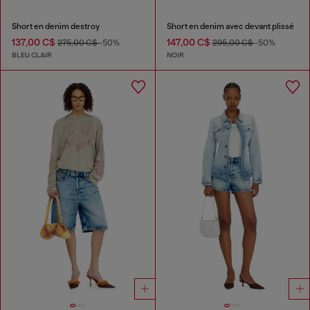
Short en denim destroy
Short en denim avec devant plissé
137,00 C$
147,00 C$
275,00 C$
-50%
295,00 C$
-50%
BLEU CLAIR
NOIR