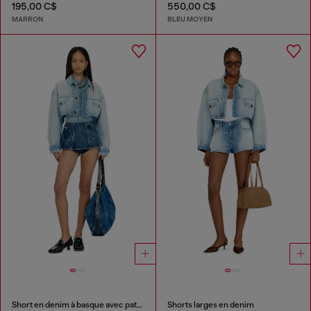
195,00 C$
550,00 C$
MARRON
BLEU MOYEN
Short en denim à basque avec patchs effet ombre
Shorts larges en denim