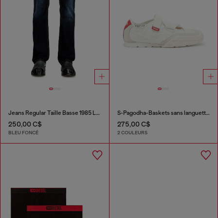
Jeans Regular Taille Basse 1985 Larkee
S-Pagodha-Baskets sans languette à brides libres en ripstop
250,00 C$
275,00 C$
BLEU FONCÉ
2 COULEURS