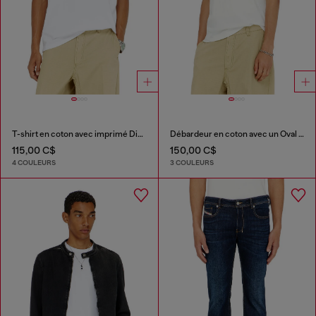
T-shirt en coton avec imprimé Diesel Biscotto
Débardeur en coton avec un Oval D métallisé
115,00 C$
150,00 C$
4 COULEURS
3 COULEURS