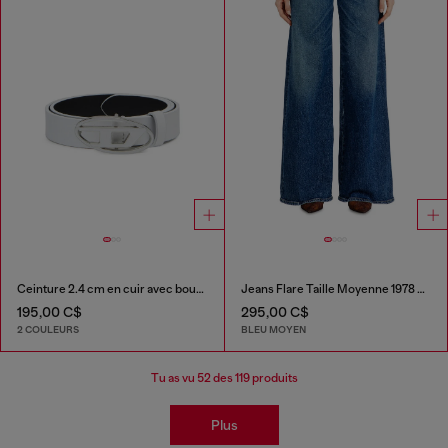
Ceinture 2.4 cm en cuir avec boucle Oval D émaillée
Jeans Flare Taille Moyenne 1978 D-Akemi
195,00 C$
295,00 C$
2 COULEURS
BLEU MOYEN
Tu as vu
52
des 119 produits
Plus