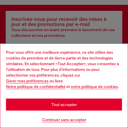
Inscrivez-vous pour recevoir des mises à
jour et des promotions par e-mail
Vous découvrirez en avant-première le lancement de nos
collections et nos promotions.
Addressee E-mail*
Pour vous offrir une meilleure expérience, ce site utilise des
cookies de première et de tierce partie et des technologies
Homme
Femme
Non spécifié
similaires. En sélectionnant «Tout Accepter», vous consentez à
l'utilisation de tous. Pour plus d'informations ou pour
Choose your location
sélectionner vos préférences, cliquez sur
Subscribe
Gérer mes préférences
ou lisez
You are currently browsing Canada website, but it seems you
Notre politique de confidentialité
et
notre politique de cookies
.
may be based in United States
Stay in Canada
Tout accepter
Entrez dans la House of Diesel – notre programme
Go to United States
Continuer sans accepter
d’adhésion. Faites partie d’une communauté mondiale et
profitez d’avantages et d’expériences exclusifs.