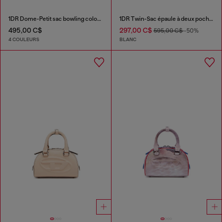
1DR Dome-Petit sac bowling color-block
1DR Twin-Sac épaule à deux pochettes en cuir imprimé
495,00 C$
297,00 C$
595,00 C$
-50%
4 COULEURS
BLANC