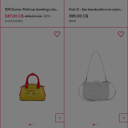
1DR Dome-Petit sac bowling color-block
Holi-D - Sac bandoulière en nylon avec poche intérieure
247,00 C$
395,00 C$
495,00 C$
-50%
4 COULEURS
NOIR