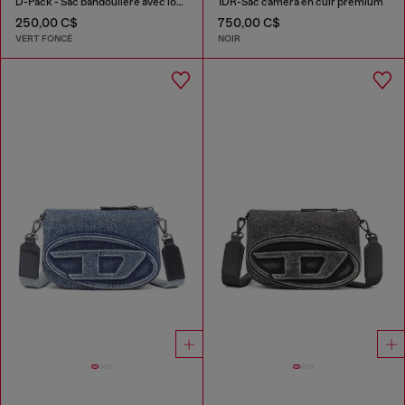
D-Pack - Sac bandoulière avec logo emblème
1DR-Sac camera en cuir premium
250,00 C$
750,00 C$
VERT FONCÉ
NOIR