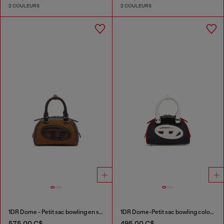
2 COULEURS
2 COULEURS
1DR Dome - Petit sac bowling en suède et PU grainé
1DR Dome-Petit sac bowling color-block
575,00 C$
495,00 C$