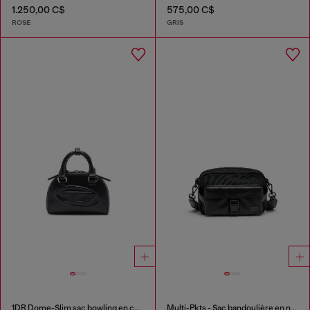
1.250,00 C$
575,00 C$
ROSE
GRIS
1DR Dome-Slim sac bowling en cuir nappa
Multi-Pkts - Sac bandoulière en nylon avec poche à rabat