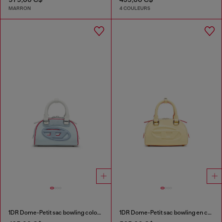
MARRON
4 COULEURS
1DR Dome-Petit sac bowling color-block
1DR Dome-Petit sac bowling en cuir