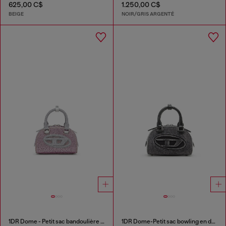
625,00 C$
1.250,00 C$
BEIGE
NOIR/GRIS ARGENTÉ
1DR Dome - Petit sac bandoulière en Lurex cristal
1DR Dome-Petit sac bowling en denim délavé