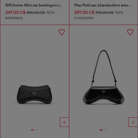
1DR Dome-Mini sac bowling en cuir
Play-Petit sac à bandoulière avec cristaux
347,00 C$
397,00 C$
695,00 C$
-50%
795,00 C$
-50%
BORDEAUX
2 COULEURS