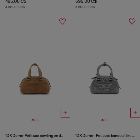
495,00 C$
595,00 C$
4 COULEURS
3 COULEURS
1DR Dome-Petit sac bowling en daim
1DR Dome - Petit sac bandoulière en crystal Lurex