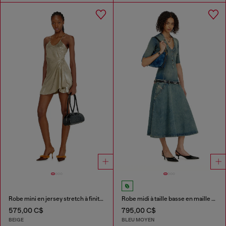
Robe mini en jersey stretch à finition métallisée
Robe midi à taille basse en maille et denim
575,00 C$
795,00 C$
BEIGE
BLEU MOYEN