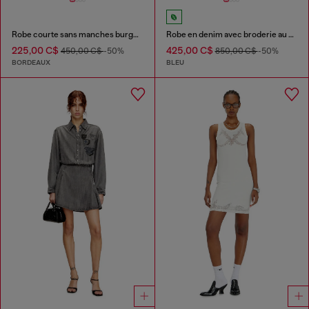
Robe courte sans manches burgundy en tissu enduit
Robe en denim avec broderie au dos
225,00 C$
425,00 C$
450,00 C$
-50%
850,00 C$
-50%
BORDEAUX
BLEU