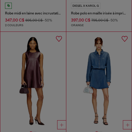
DIESEL X KAROL G
Robe midi en laine avec incrustation
Robe polo en maille irisée à imprimé lotus
347,00 C$
397,00 C$
695,00 C$
-50%
795,00 C$
-50%
2 COULEURS
ORANGE