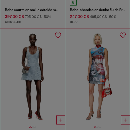
Robe courte en maille côtelée métallisée
Robe-chemise en denim fluide Prince de Galles
397,00 C$
247,00 C$
795,00 C$
-50%
495,00 C$
-50%
GRIS CLAIR
BLEU