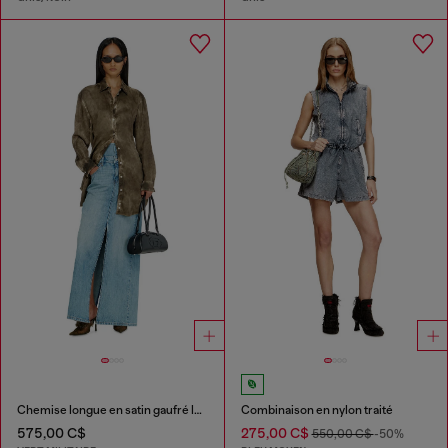
Chemise longue en satin gaufré logo-jacquard
Combinaison en nylon traité
575,00 C$
275,00 C$
550,00 C$
-50%