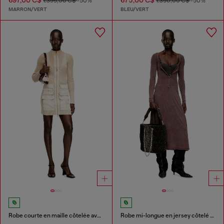
697,00 C$
675,00 C$
1.395,00 C$
-50%
1.350,00 C$
-50%
MARRON/VERT
BLEU/VERT
Robe courte en maille côtelée avec poches cargo
Robe mi-longue en jersey côtelé délavé