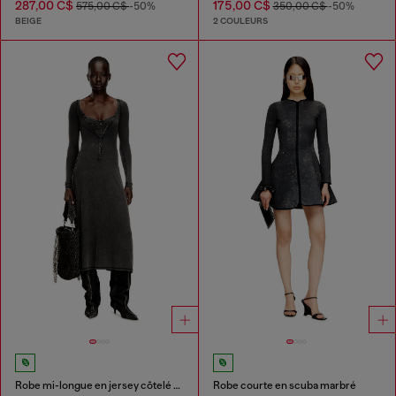
287,00 C$
175,00 C$
575,00 C$
-50%
350,00 C$
-50%
BEIGE
2 COULEURS
Robe mi-longue en jersey côtelé délavé
Robe courte en scuba marbré