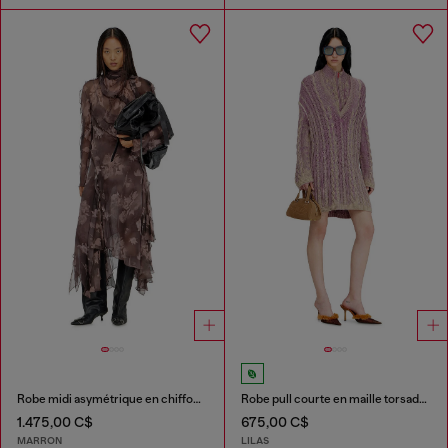
Robe midi asymétrique en chiffon et crêpe de soie
Robe pull courte en maille torsadée
1.475,00 C$
675,00 C$
MARRON
LILAS