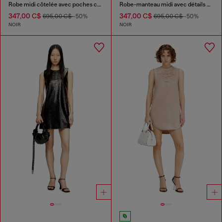
Robe midi côtelée avec poches cargo
Robe-manteau midi avec détails motard
347,00 C$
347,00 C$
695,00 C$
-50%
695,00 C$
-50%
NOIR
NOIR