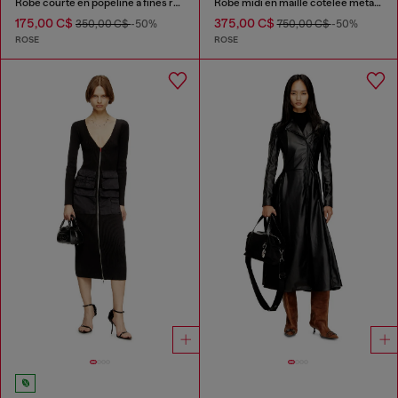
Robe courte en popeline à fines rayures
Robe midi en maille côtelée métallisée
175,00 C$
375,00 C$
350,00 C$
-50%
750,00 C$
-50%
ROSE
ROSE