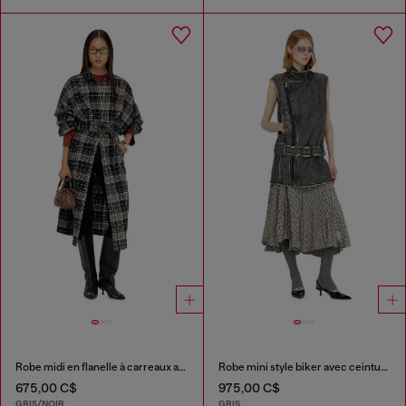
Robe midi en flanelle à carreaux avec large ceinture
Robe mini style biker avec ceinture
675,00 C$
975,00 C$
GRIS/NOIR
GRIS