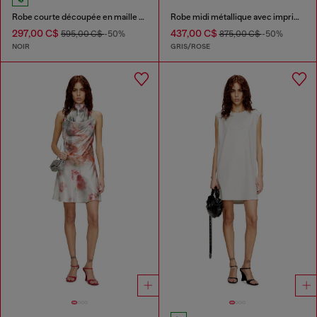
Robe courte découpée en maille de laine côtelée
Robe midi métallique avec imprimé rose
297,00 C$
437,00 C$
595,00 C$
-50%
875,00 C$
-50%
NOIR
GRIS/ROSE