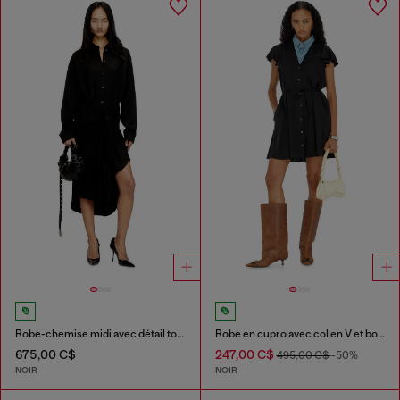
Robe-chemise midi avec détail torsadé
Robe en cupro avec col en V et boutons à l'avant
675,00 C$
247,00 C$
495,00 C$
-50%
NOIR
NOIR