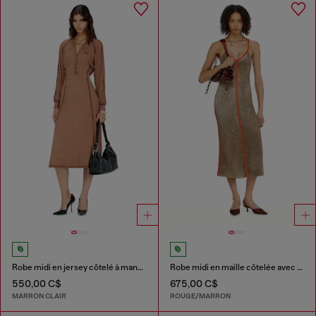
Robe midi en jersey côtelé à manches chauve-souris
Robe midi en maille côtelée avec bandes contrastées
550,00 C$
675,00 C$
MARRON CLAIR
ROUGE/MARRON