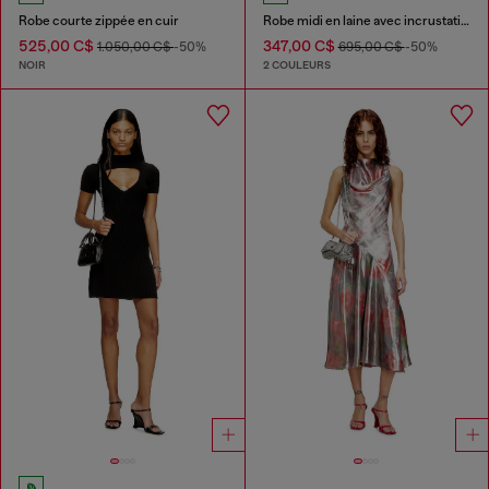
Robe courte zippée en cuir
Robe midi en laine avec incrustation
525,00 C$
347,00 C$
1.050,00 C$
-50%
695,00 C$
-50%
NOIR
2 COULEURS