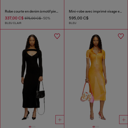
Robe courte en denim à motif pied-de-poule avec cristaux
Mini-robe avec imprimé visage en gros plan
337,00 C$
595,00 C$
675,00 C$
-50%
BLEU CLAIR
BLEU