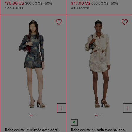
175,00 C$
347,00 C$
350,00 C$
-50%
695,00 C$
-50%
2 COULEURS
GRIS FONCÉ
Robe courte imprimée avec détails en cristal
Robe courte en satin avec haut noué