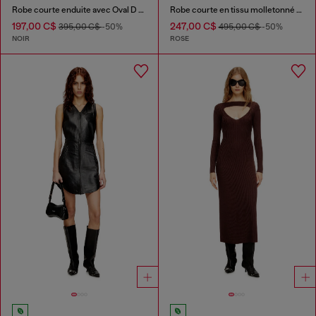
Robe courte enduite avec Oval D embossé
Robe courte en tissu molletonné dévoré
197,00 C$
247,00 C$
395,00 C$
-50%
495,00 C$
-50%
NOIR
ROSE