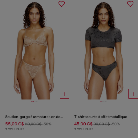
Soutien-gorge à armatures en dentelle de nylon
T-shirt courte à effet métallique
55,00 C$
45,00 C$
110,00 C$
-50%
90,00 C$
-50%
2 COULEURS
2 COULEURS