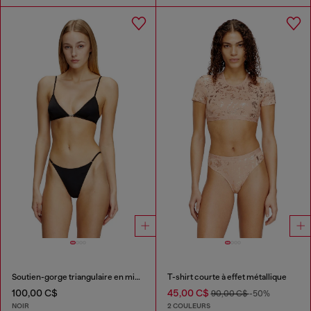
Soutien-gorge triangulaire en microfibre avec détail Oval D
T-shirt courte à effet métallique
100,00 C$
45,00 C$
90,00 C$
-50%
NOIR
2 COULEURS