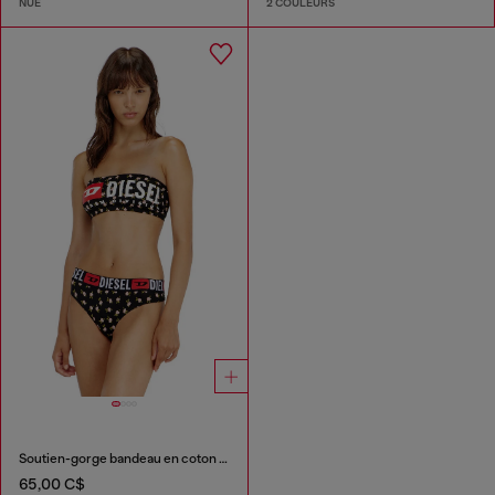
NUE
2 COULEURS
Soutien-gorge bandeau en coton à imprimé floral all-over
65,00 C$