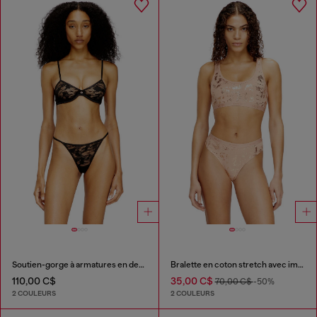
Soutien-gorge à armatures en dentelle de nylon
Bralette en coton stretch avec imprimé métallisé
110,00 C$
35,00 C$
70,00 C$
-50%
2 COULEURS
2 COULEURS