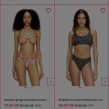
Soutien-gorge à armatures avec garnitures contrastées
Bralette en coton stretch avec imprimé métallisé
75,00 C$
35,00 C$
150,00 C$
-50%
70,00 C$
-50%