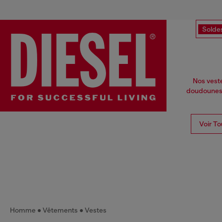
Solde
Nos veste
doudounes e
Voir To
Homme
Vêtements
Vestes