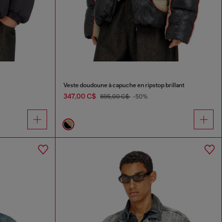
Veste doudoune à capuche en ripstop brillant
347,00 C$
695,00 C$
-50%