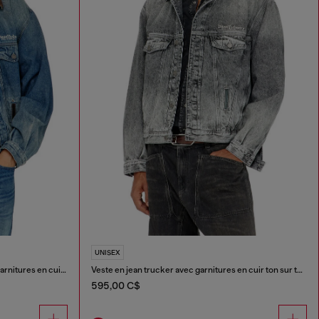
UNISEX
Veste en denim de type trucker avec garnitures en cuir contrastant.
Veste en jean trucker avec garnitures en cuir ton sur ton
595,00 C$