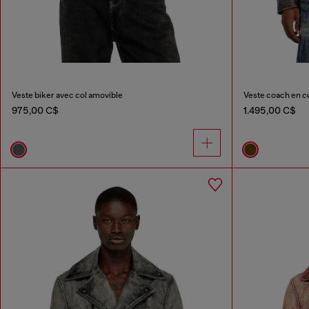
Veste biker avec col amovible
Veste coach en cu
975,00 C$
1.495,00 C$