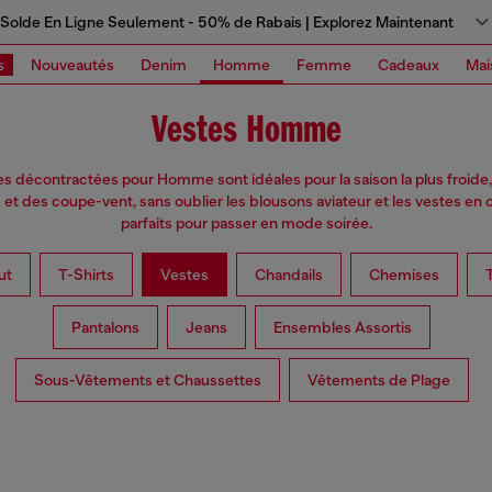
Solde En Ligne Seulement - 50% de Rabais | Explorez Maintenant
s
Nouveautés
Denim
Homme
Femme
Cadeaux
Mai
Vestes Homme
s décontractées pour Homme sont idéales pour la saison la plus froide
t des coupe-vent, sans oublier les blousons aviateur et les vestes en c
parfaits pour passer en mode soirée.
ut
T-Shirts
Vestes
Chandails
Chemises
T
Pantalons
Jeans
Ensembles Assortis
Sous-Vêtements et Chaussettes
Vêtements de Plage