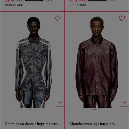
450,00 C$
-50%
395,00 C$
-50%
GRIS/BLANC
GRIS FONCÉ
Chemise en viscose imprimée avec fermeture zippée sur le devant
Chemise avec logo burgundy