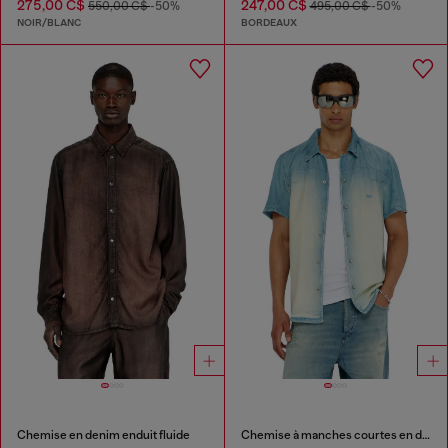
275,00 C$
247,00 C$
550,00 C$
-50%
495,00 C$
-50%
NOIR/BLANC
BORDEAUX
Chemise en denim enduit fluide
Chemise à manches courtes en denim fluide surteint