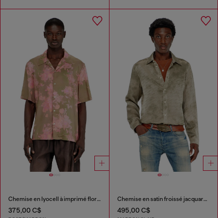
Chemise en lyocell à imprimé floral intégral
Chemise en satin froissé jacquard logo
375,00 C$
495,00 C$