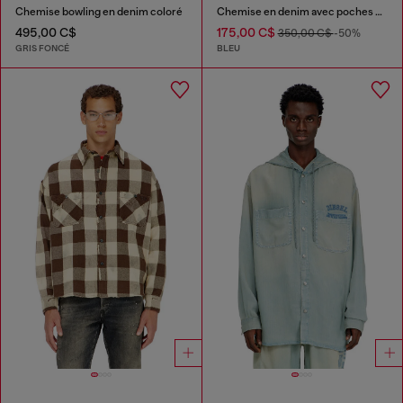
Chemise bowling en denim coloré
Chemise en denim avec poches plaquées
495,00 C$
175,00 C$
350,00 C$
-50%
GRIS FONCÉ
BLEU