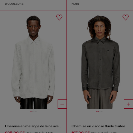
2 COULEURS
NOIR
Chemise en mélange de laine avec broderie Oval D.
Chemise en viscose fluide traitée
225,00 C$
197,00 C$