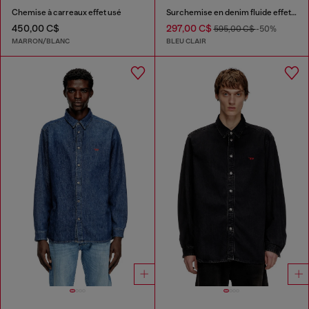
Chemise à carreaux effet usé
Surchemise en denim fluide effet sali
450,00 C$
297,00 C$
595,00 C$
-50%
MARRON/BLANC
BLEU CLAIR