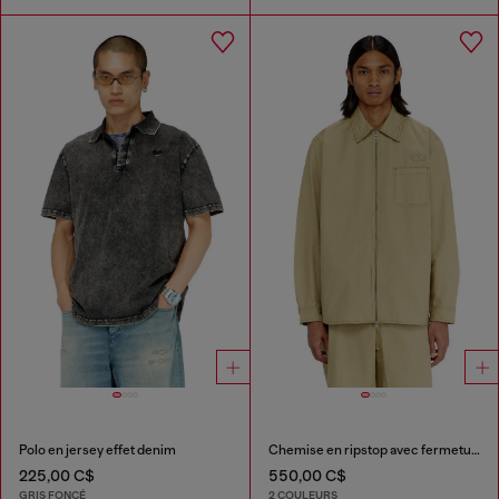
Polo en jersey effet denim
Chemise en ripstop avec fermeture zippée
225,00 C$
550,00 C$
GRIS FONCÉ
2 COULEURS