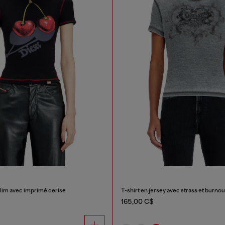
slim avec imprimé cerise
T-shirt en jersey avec strass et burnou
165,00 C$