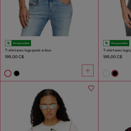
Responsible
Responsible
T-shirt avec logo peek-a-boo
T-shirt avec log
195,00 C$
195,00 C$