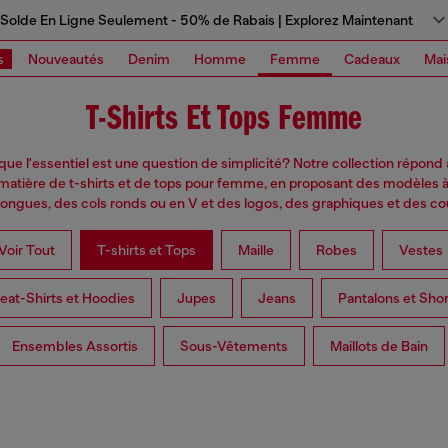
Solde En Ligne Seulement - 50% de Rabais | Explorez Maintenant
s
Nouveautés
Denim
Homme
Femme
Cadeaux
Mai
T-Shirts Et Tops Femme
 que l'essentiel est une question de simplicité? Notre collection répond 
matière de t-shirts et de tops pour femme, en proposant des modèles
longues, des cols ronds ou en V et des logos, des graphiques et des co
Voir Tout
T-shirts et Tops
Maille
Robes
Vestes
at-Shirts et Hoodies
Jupes
Jeans
Pantalons et Shor
Ensembles Assortis
Sous-Vêtements
Maillots de Bain