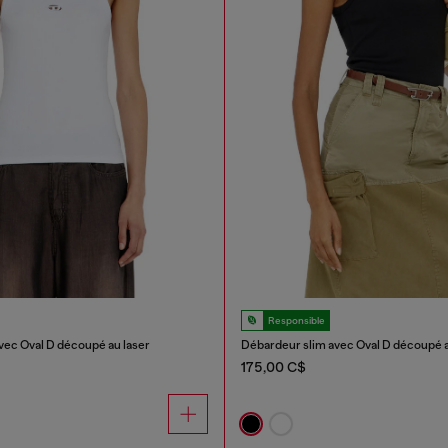
Responsible
vec Oval D découpé au laser
Débardeur slim avec Oval D découpé a
175,00 C$