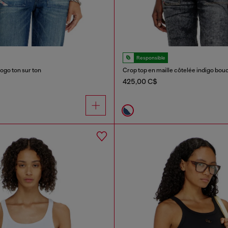
Responsible
logo ton sur ton
Crop top en maille côtelée indigo bou
425,00 C$