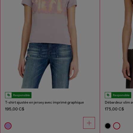
Responsible
Responsible
T-shirt ajustée en jersey avec imprimé graphique
Débardeur slim a
195,00 C$
175,00 C$