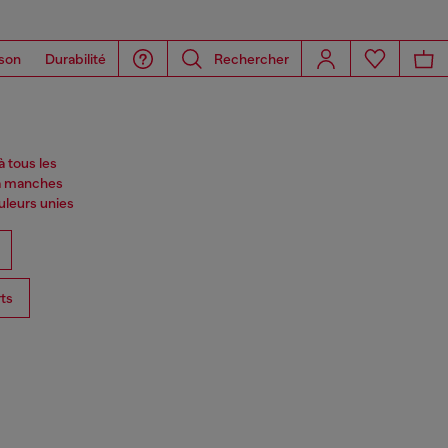
son
Durabilité
Rechercher
à tous les
 à manches
uleurs unies
ts