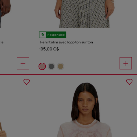
Responsible
clé
T-shirt slim avec logo ton sur ton
195,00 C$