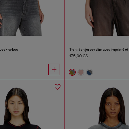
o peek-a-boo
T-shirt en jersey slim avec imprimé et
175,00 C$