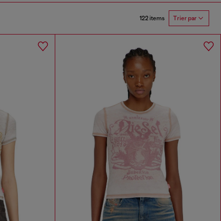
122 items
Trier par