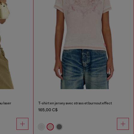
u laser
T-shirt en jersey avec strass et burnout effect
165,00 C$