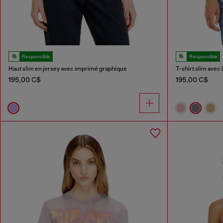
Responsible
Responsible
Haut slim en jersey avec imprimé graphique
T-shirt slim avec 
195,00 C$
195,00 C$