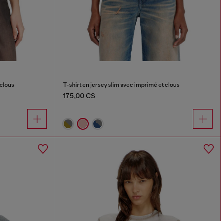
 clous
T-shirt en jersey slim avec imprimé et clous
175,00 C$