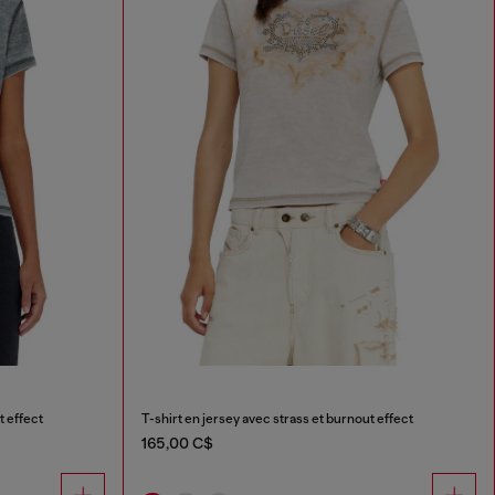
t effect
T-shirt en jersey avec strass et burnout effect
165,00 C$