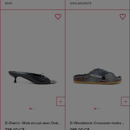
NOIR
GRIS ARGENTÉ
D-Diam's - Mule en cuir avec Oval D flottant
D-Woodstock-Crossover mules en denim effiloché
795,00 C$
295,00 C$