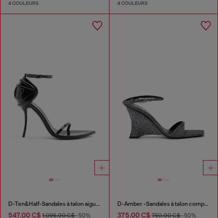
4 COULEURS
4 COULEURS
D-Ten&Half-Sandales à talon aiguille en cuir verni
D-Amber -Sandales à talon compensé en tissu Lurex
547,00 C$
375,00 C$
1.095,00 C$
-50%
750,00 C$
-50%