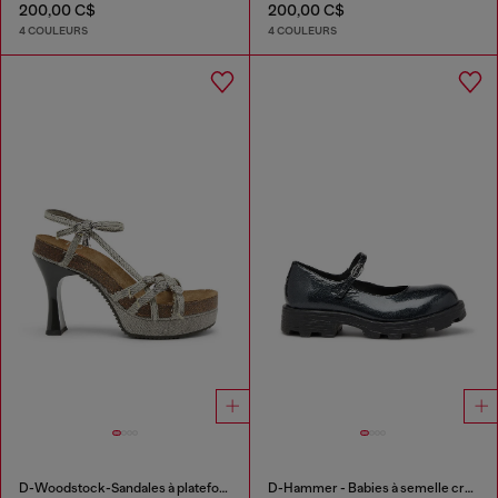
200,00 C$
200,00 C$
4 COULEURS
4 COULEURS
D-Woodstock-Sandales à plateforme à brides en denim
D-Hammer - Babies à semelle crantée en cuir verni