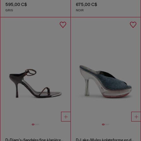
595,00 C$
675,00 C$
GRIS
NOIR
D-Diam’s-Sandales fine à lanières en cuir effet croco
D-Lake-Mules à plateforme en denim et plexiglas