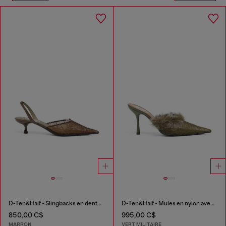
D-Ten&Half - Slingbacks en dentelle et cuir
D-Ten&Half - Mules en nylon avec bordure duveteuse
850,00 C$
995,00 C$
MARRON
VERT MILITAIRE