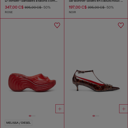
D-Amber-Sandales à talons compensés en cuir effet lézard
Sa-Bonnie-Slides en caoutchouc à talons avec logo ajouré
347,00 C$
197,00 C$
695,00 C$
-50%
395,00 C$
-50%
ROSE
NOIR
MELISSA / DIESEL