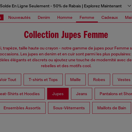
Solde En Ligne Seulement - 50% de Rabais | Explorez Maintenant
s
Nouveautés
Denim
Homme
Femme
Cadeaux
Mai
Collection Jupes Femme
di, trapèze, taille haute ou crayon - notre gamme de jupes pour Femme s
 occasions. Les jupes en denim et en cuir sont parmi les plus populaires:
èles élégants et discrets ou ajoutez une touche de modernité avec des
rebelles et des motifs cool.
Voir Tout
T-shirts et Tops
Maille
Robes
Vestes
at-Shirts et Hoodies
Jupes
Jeans
Pantalons et Shor
Ensembles Assortis
Sous-Vêtements
Maillots de Bain