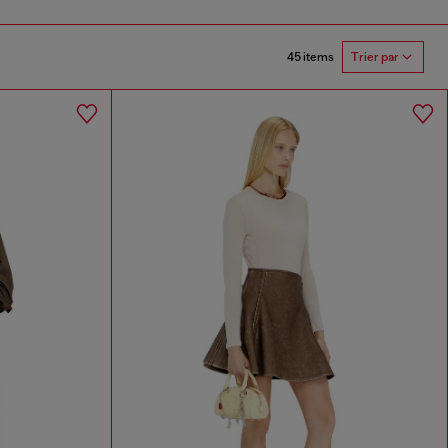
45 items
Trier par