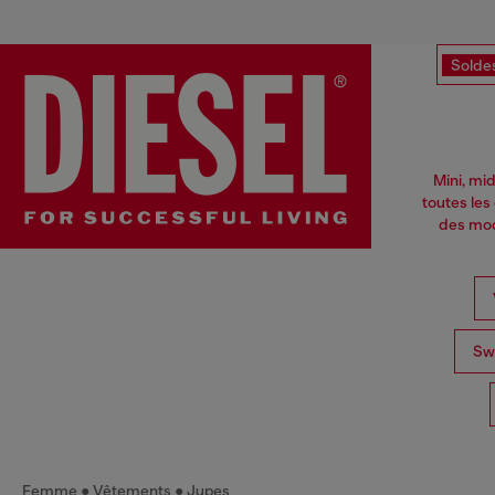
Solde
Mini, mi
toutes les
des mod
Swe
Femme
Vêtements
Jupes