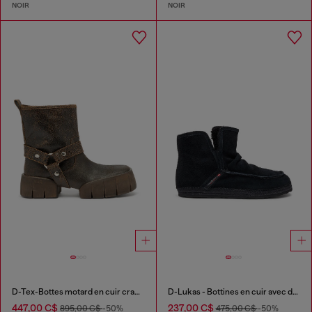
NOIR
NOIR
D-Tex-Bottes motard en cuir craquelé
D-Lukas - Bottines en cuir avec doublure intérieure
447,00 C$
237,00 C$
895,00 C$
-50%
475,00 C$
-50%