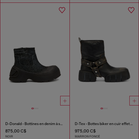
D-Donald - Bottines en denim à semelle en caoutchouc enveloppante
D-Tex - Bottes biker en cuir effet vieilli
875,00 C$
975,00 C$
NOIR
MARRON FONCÉ