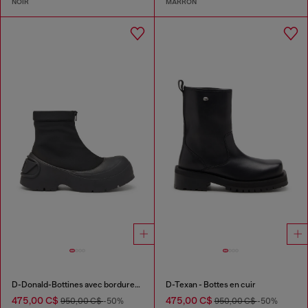
NOIR
MARRON
D-Donald-Bottines avec bordures en caoutchouc
D-Texan - Bottes en cuir
475,00 C$
475,00 C$
950,00 C$
-50%
950,00 C$
-50%