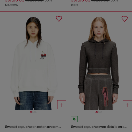
795,00 C$
-50%
795,00 C$
-50%
MARRON
GRIS
Sweat à capuche en coton avec motif cerise
Sweat à capuche avec détails en strass dans le dos