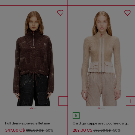
Pull demi-zip avec effet usé
Cardigan zippé avec poches cargo en denim
347,00 C$
287,00 C$
695,00 C$
-50%
575,00 C$
-50%