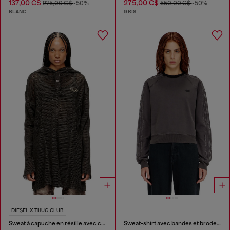
137,00 C$
275,00 C$
275,00 C$
-50%
550,00 C$
-50%
BLANC
GRIS
DIESEL X THUG CLUB
Sweat à capuche en résille avec capuche à fermeture complète
Sweat-shirt avec bandes et broderie Oval D