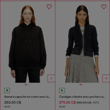
Sweat à capuche en coton avec logo Oval D
Cardigan côtelée avec poches cargo
350,00 C$
275,00 C$
550,00 C$
-50%
NOIR
NOIR