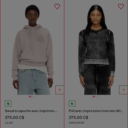
Sweat à capuche avec imprimés et clous strass
Pull avec impression inversée délavée
375,00 C$
375,00 C$
LILAS
GRIS/NOIR