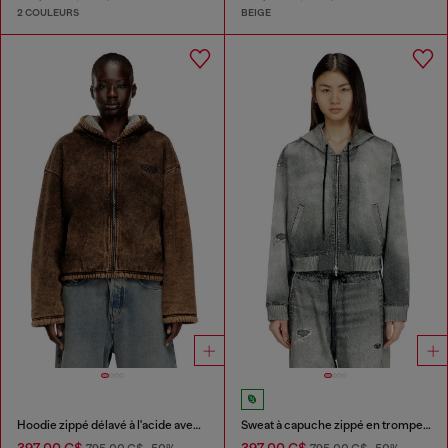
2 COULEURS
BEIGE
Hoodie zippé délavé à l'acide avec doublure en peluche.
Sweat à capuche zippé en trompe-l'œil JoggJeans
397,00 C$
397,00 C$