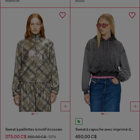
MARRON
BEIGE
Sweat à paillettes à motif écossais
Sweat à capuche avec imprimé dévoré
275,00 C$
450,00 C$
550,00 C$
-50%