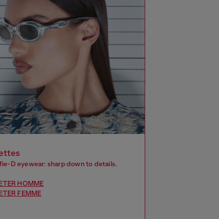
ettes
fie-D eyewear: sharp down to details.
ETER HOMME
ETER FEMME