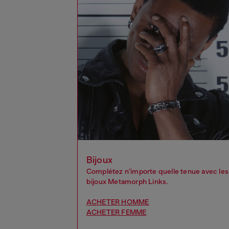
Bijoux
Complétez n’importe quelle tenue avec les
bijoux Metamorph Links.
ACHETER HOMME
ACHETER FEMME