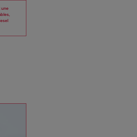
t une
ables,
iesel