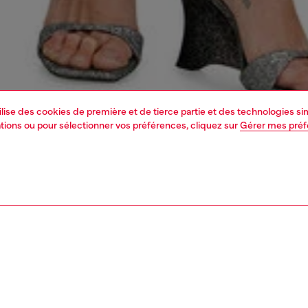
tilise des cookies de première et de tierce partie et des technologies s
mations ou pour sélectionner vos préférences, cliquez sur
Gérer mes pré
1 | 4
ments
jupes
jupes