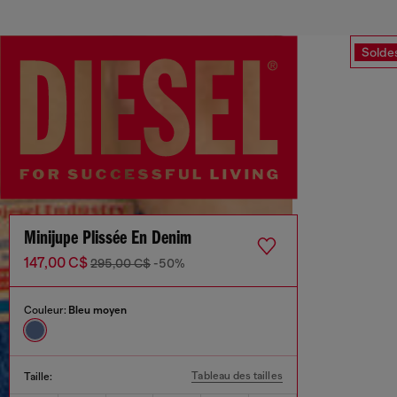
Solde
Minijupe Plissée En Denim
147,00 C$
295,00 C$
-50%
Couleur:
Bleu moyen
Tableau des tailles
Taille: