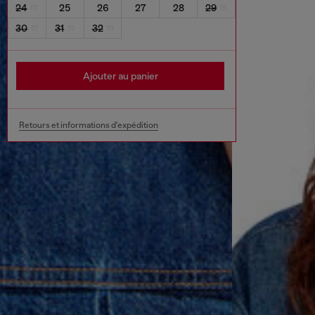
24
25
26
27
28
29
30
31
32
Ajouter au panier
Retours et informations d'expédition