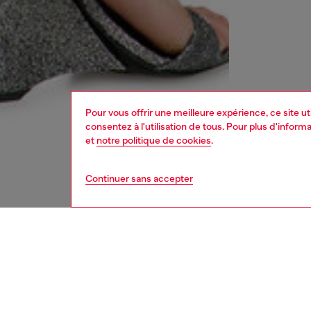
Pour vous offrir une meilleure expérience, ce site u
consentez à l'utilisation de tous. Pour plus d'infor
et
notre politique de cookies
.
Continuer sans accepter
femme
vête