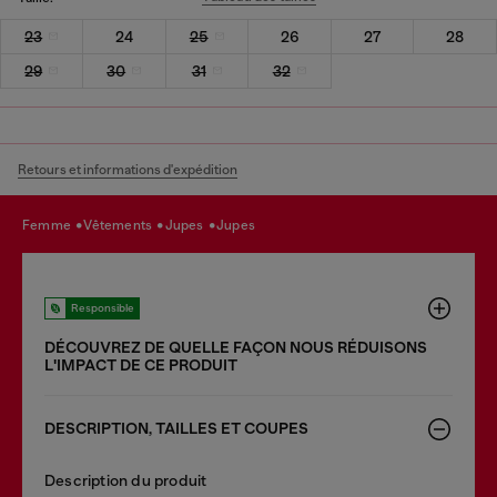
23
24
25
26
27
28
29
30
31
32
Retours et informations d'expédition
femme
vêtements
jupes
jupes
Responsible
DÉCOUVREZ DE QUELLE FAÇON NOUS RÉDUISONS
LʹIMPACT DE CE PRODUIT
DESCRIPTION, TAILLES ET COUPES
Description du produit