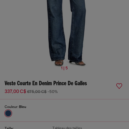
1 | 5
Veste Courte En Denim Prince De Galles
337,00 C$
675,00 C$
-50%
Couleur:
Bleu
Tableau des tailles
Taille: