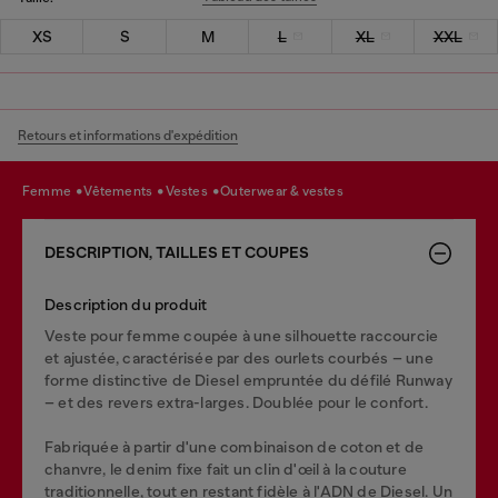
XS
S
M
L
XL
XXL
Retours et informations d'expédition
femme
vêtements
vestes
outerwear & vestes
DESCRIPTION, TAILLES ET COUPES
Description du produit
Veste pour femme coupée à une silhouette raccourcie
et ajustée, caractérisée par des ourlets courbés – une
forme distinctive de Diesel empruntée du défilé Runway
– et des revers extra-larges. Doublée pour le confort.
Fabriquée à partir d'une combinaison de coton et de
chanvre, le denim fixe fait un clin d'œil à la couture
traditionnelle, tout en restant fidèle à l'ADN de Diesel. Un