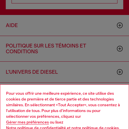
AIDE
POLITIQUE SUR LES TÉMOINS ET
CONDITIONS
L'UNIVERS DE DIESEL
ENTREPRISE
Pour vous offrir une meilleure expérience, ce site utilise des
cookies de première et de tierce partie et des technologies
similaires. En sélectionnant «Tout Accepter», vous consentez à
l'utilisation de tous. Pour plus d'informations ou pour
Choose your location
sélectionner vos préférences, cliquez sur
Gérer mes préférences
ou lisez
You are currently browsing Canada website, but it seems you
Notre politique de confidentialité
et
notre politique de cookies
.