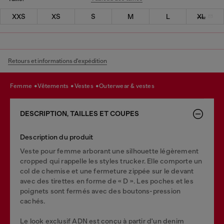
XXS
XS
S
M
L
XL
Retours et informations d'expédition
femme
vêtements
vestes
outerwear & vestes
DESCRIPTION, TAILLES ET COUPES
Description du produit
Veste pour femme arborant une silhouette légèrement
cropped qui rappelle les styles trucker. Elle comporte un
col de chemise et une fermeture zippée sur le devant
avec des tirettes en forme de « D ». Les poches et les
poignets sont fermés avec des boutons-pression
cachés.
Le look exclusif ADN est conçu à partir d'un denim