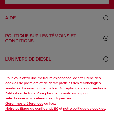
AIDE
POLITIQUE SUR LES TÉMOINS ET
CONDITIONS
L'UNIVERS DE DIESEL
ENTREPRISE
Pour vous offrir une meilleure expérience, ce site utilise des
cookies de première et de tierce partie et des technologies
similaires. En sélectionnant «Tout Accepter», vous consentez à
l'utilisation de tous. Pour plus d'informations ou pour
Choose your location
sélectionner vos préférences, cliquez sur
Gérer mes préférences
ou lisez
You are currently browsing Canada website, but it seems you
Notre politique de confidentialité
et
notre politique de cookies
.
may be based in United States