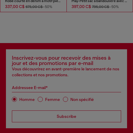
Robe courte en denim à motif pied-de-poule avec cristaux
Play-Petit sac à bandoulière avec cristaux
337,00 C$
397,00 C$
675,00 C$
-50%
795,00 C$
-50%
Inscrivez-vous pour recevoir des mises à
jour et des promotions par e-mail
Vous découvrirez en avant-première le lancement de nos
collections et nos promotions.
Addressee E-mail*
Homme
Femme
Non spécifié
Subscribe