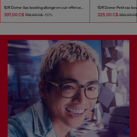
1DR Dome-Sac bowling allongé en cuir effet serpent
1DR Dome-Petit sac bowl
397,00 C$
325,00 C$
795,00 C$
-50%
650,00 C