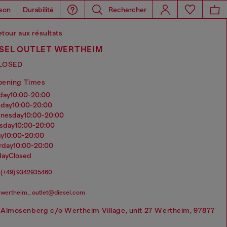
son
Durabilité
Rechercher
tour aux résultats
ESEL OUTLET WERTHEIM
LOSED
pening Times
nday
10:00-20:00
sday
10:00-20:00
dnesday
10:00-20:00
rsday
10:00-20:00
ay
10:00-20:00
urday
10:00-20:00
day
Closed
(+49) 9342935460
wertheim_ outlet@diesel.com
Almosenberg c/o Wertheim Village, unit 27 Wertheim, 97877