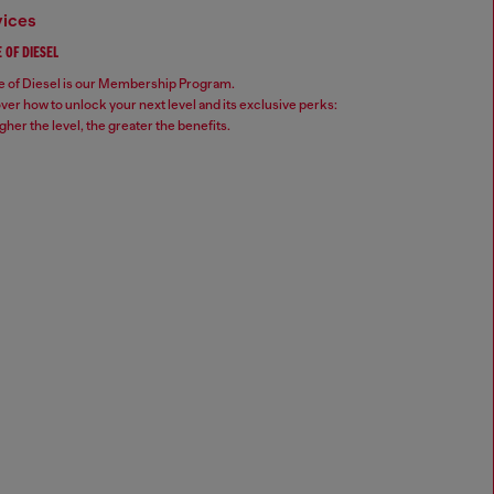
vices
 OF DIESEL
 of Diesel is our Membership Program.
ver how to unlock your next level and its exclusive perks:
gher the level, the greater the benefits.