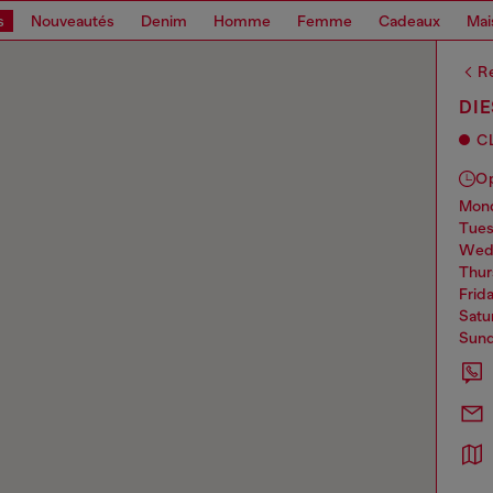
s
Nouveautés
Denim
Homme
Femme
Cadeaux
Mai
Re
DI
C
O
mo
tue
we
thu
frid
sat
sun