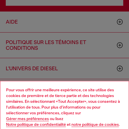
AIDE
POLITIQUE SUR LES TÉMOINS ET
CONDITIONS
L'UNIVERS DE DIESEL
ENTREPRISE
Pour vous offrir une meilleure expérience, ce site utilise des
cookies de première et de tierce partie et des technologies
similaires. En sélectionnant «Tout Accepter», vous consentez à
l'utilisation de tous. Pour plus d'informations ou pour
Choose your location
sélectionner vos préférences, cliquez sur
Gérer mes préférences
ou lisez
You are currently browsing Canada website, but it seems you
Notre politique de confidentialité
et
notre politique de cookies
.
may be based in United States