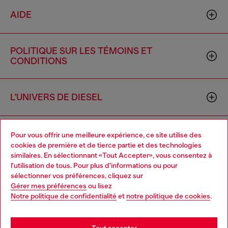
AIDE
POLITIQUE SUR LES TÉMOINS ET
CONDITIONS
L'UNIVERS DE DIESEL
ENTREPRISE
Pour vous offrir une meilleure expérience, ce site utilise des
cookies de première et de tierce partie et des technologies
similaires. En sélectionnant «Tout Accepter», vous consentez à
l'utilisation de tous. Pour plus d'informations ou pour
Choose your location
sélectionner vos préférences, cliquez sur
Gérer mes préférences
ou lisez
You are currently browsing Canada website, but it seems you
Notre politique de confidentialité
et
notre politique de cookies
.
may be based in United States
Country: CA
Language: FR
Stay in Canada